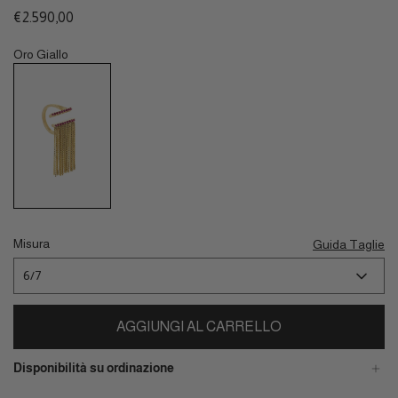
Prezzo
€2.590,00
normale
Oro Giallo
Misura
Guida Taglie
6/7
AGGIUNGI AL CARRELLO
Disponibilità su ordinazione