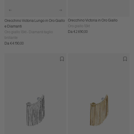
Orecchino Victoria in Oro Giallo
Orecchino Victoria Lungo in Oro Giallo
Oro giallo 18kt
e Diamanti
Prezzo
Da €2.690,00
Oro giallo 18kt - Diamanti taglio
normale
brillante
Prezzo
Da €4.190,00
normale