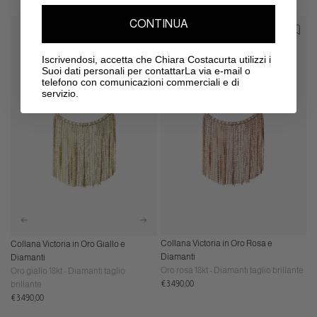
normale
normale
CONTINUA
Disponibile su ordinazione
Iscrivendosi, accetta che Chiara Costacurta utilizzi i
Suoi dati personali per contattarLa via e-mail o
telefono con comunicazioni commerciali e di
servizio.
Collana Victoria in Oro Rosa e
Collana Victoria in Oro Giallo e
Diamanti
Diamanti
Oro rosa 18kt - Diamanti taglio brillante
Oro giallo 18kt - Diamanti taglio
Prezzo
€3.490,00
brillante
normale
Prezzo
€3.490,00
normale