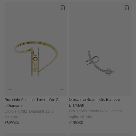
Orecchino River in Oro Bianco e
Bracciale Victoria in Love in Oro Giallo
Diamanti
e Diamanti
Oro bianco rodiato 18kt - Diamanti
Oro giallo 18kt - Diamanti taglio
taglio brillante
brillante
Prezzo
Prezzo
€1.990,00
€5.890,00
normale
normale