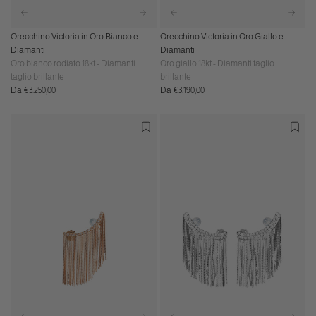
Orecchino Victoria in Oro Bianco e
Orecchino Victoria in Oro Giallo e
Diamanti
Diamanti
Oro bianco rodiato 18kt - Diamanti
Oro giallo 18kt - Diamanti taglio
taglio brillante
brillante
Prezzo
Prezzo
Da €3.250,00
Da €3.190,00
normale
normale