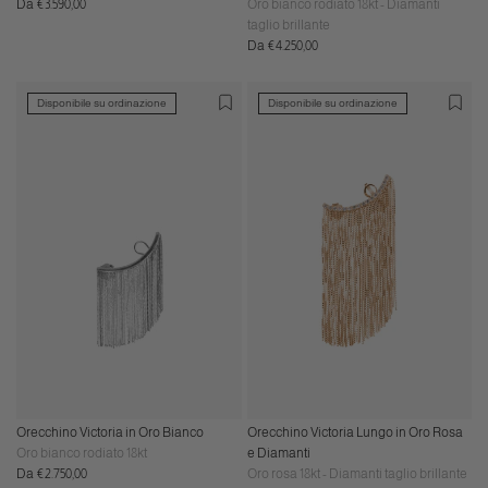
Prezzo
Da €3.590,00
Oro bianco rodiato 18kt - Diamanti
normale
taglio brillante
Prezzo
Da €4.250,00
normale
Disponibile su ordinazione
Disponibile su ordinazione
Orecchino Victoria in Oro Bianco
Orecchino Victoria Lungo in Oro Rosa
Oro bianco rodiato 18kt
e Diamanti
Prezzo
Da €2.750,00
Oro rosa 18kt - Diamanti taglio brillante