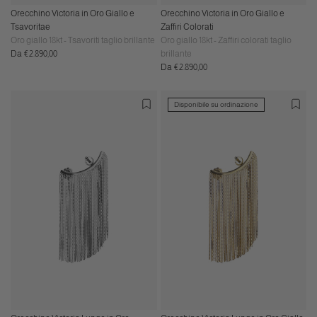
Orecchino Victoria in Oro Giallo e
Orecchino Victoria in Oro Giallo e
Tsavoritae
Zaffiri Colorati
Oro giallo 18kt - Tsavoriti taglio brillante
Oro giallo 18kt - Zaffiri colorati taglio
Prezzo
Da €2.890,00
brillante
normale
Prezzo
Da €2.890,00
normale
Disponibile su ordinazione