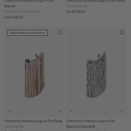
Orecchino Victoria Lungo in Oro
Orecchino Victoria Lungo in Oro Giallo
Bianco
Oro giallo 18kt
Prezzo
Oro bianco rodiato 18kt
Da €3.590,00
Prezzo
normale
Da €3.650,00
normale
Disponibile su ordinazione
Orecchino Victoria Lungo in Oro Rosa
Orecchino Victoria Lungo in Oro
Oro rosa 18kt
Bianco e Diamanti