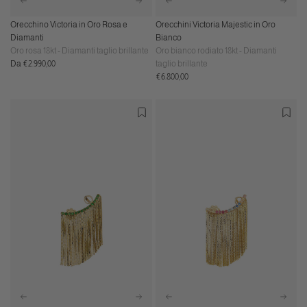
Orecchino Victoria in Oro Rosa e
Orecchini Victoria Majestic in Oro
Diamanti
Bianco
Oro rosa 18kt - Diamanti taglio brillante
Oro bianco rodiato 18kt - Diamanti
Prezzo
Da €2.990,00
taglio brillante
normale
Prezzo
€6.800,00
normale