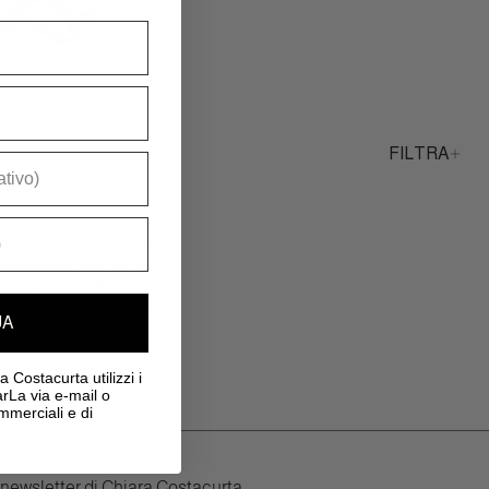
itanio
FILTRA
’arte e dall’incontro con
li opposti che convivono —
re ogni alto e basso
000 incontra il carattere
UA
Onda è la linea più
ggio una forma rara di
 Costacurta utilizzi i
arLa via e-mail o
mmerciali e di
la newsletter di Chiara Costacurta