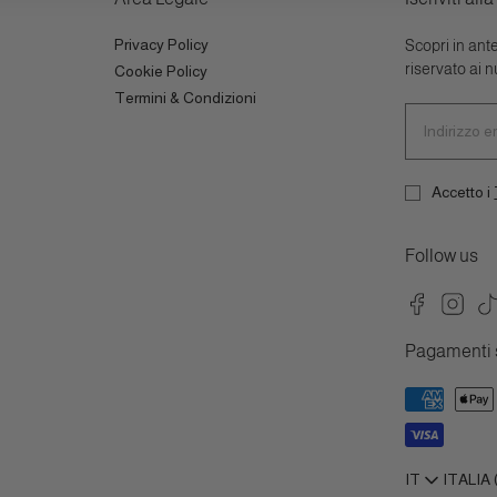
Privacy Policy
Scopri in ant
riservato ai nu
Cookie Policy
Termini & Condizioni
Indirizz
email
Accetto i
Follow us
Facebook
Instag
Ti
Pagamenti s
IT
ITALIA 