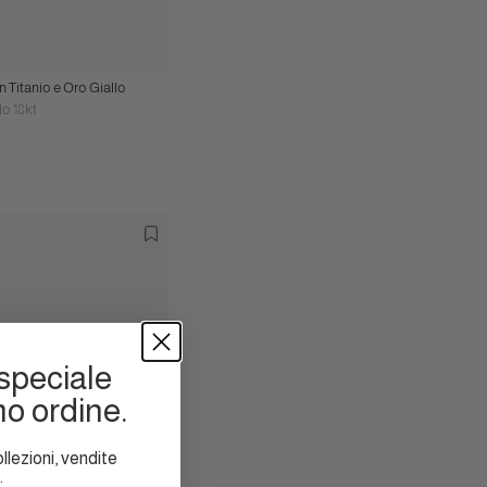
 Titanio e Oro Giallo
lo 18kt
speciale
mo ordine.
llezioni, vendite
.