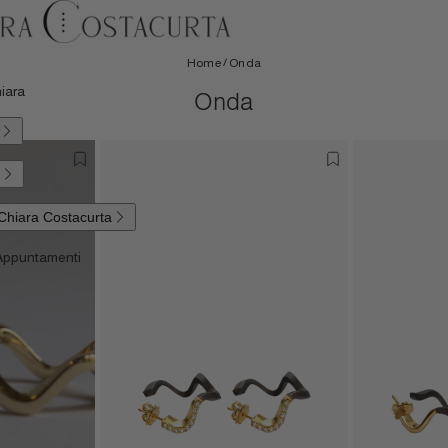
te
/
Home
Onda
hiara
tacurta
5
pez
Onda
hiara
ioiello
Stampa
ish
Chiara Costacurta
 Appuntamenti
& Earcuff