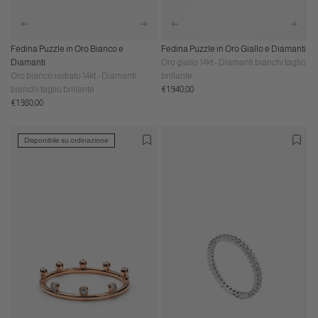
Fedina Puzzle in Oro Bianco e
Fedina Puzzle in Oro Giallo e Diamanti
Diamanti
Oro giallo 14kt - Diamanti bianchi taglio
Oro bianco rodiato 14kt - Diamanti
brillante
Prezzo
bianchi taglio brillante
€1.940,00
Prezzo
normale
€1.980,00
normale
Disponibile su ordinazione