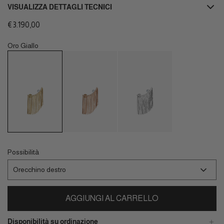
VISUALIZZA DETTAGLI TECNICI
Prezzo
€3.190,00
normale
Oro Giallo
Possibilità
Orecchino destro
AGGIUNGI AL CARRELLO
Disponibilità su ordinazione