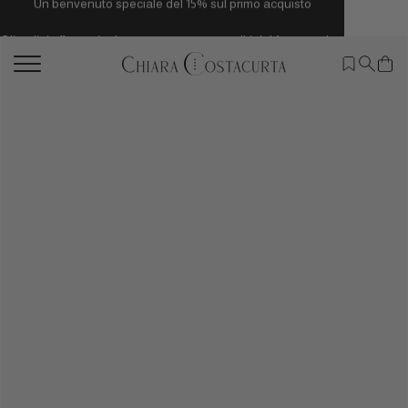
Vai
Gli ordini effettuati ad agosto verranno spediti dal 1° settembre
direttamente
ai
contenuti