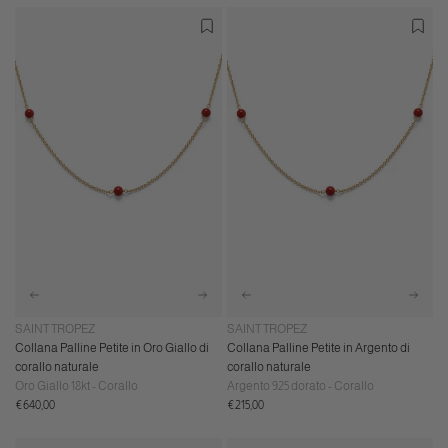
SAINT TROPEZ
SAINT TROPEZ
Collana Palline Petite in Oro Giallo di
Collana Palline Petite in Argento di
corallo naturale
corallo naturale
Oro Giallo 18kt - Corallo
Argento 925 dorato - Corallo
Prezzo
Prezzo
€640,00
€215,00
normale
normale