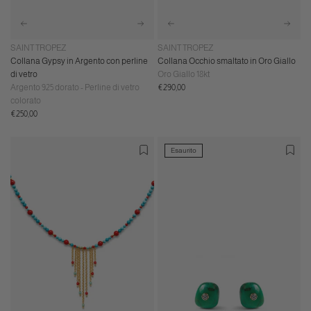
SAINT TROPEZ
SAINT TROPEZ
Collana Gypsy in Argento con perline
Collana Occhio smaltato in Oro Giallo
di vetro
Oro Giallo 18kt
Prezzo
Argento 925 dorato - Perline di vetro
€290,00
normale
colorato
Prezzo
€250,00
normale
Esaurito