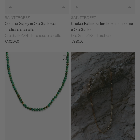
SAINT TROPEZ
SAINT TROPEZ
Collana Gypsy in Oro Giallo con
Choker Palline di turchese multiforme
turchese e corallo
e Oro Giallo
Oro Giallo 18kt - Turchese e corallo
Oro Giallo 18kt - Turchese
Prezzo
Prezzo
€1.020,00
€980,00
normale
normale