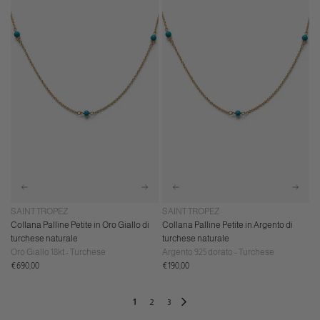
SAINT TROPEZ
SAINT TROPEZ
Collana Palline Petite in Oro Giallo di
Collana Palline Petite in Argento di
turchese naturale
turchese naturale
Oro Giallo 18kt - Turchese
Argento 925 dorato - Turchese
Prezzo
Prezzo
€690,00
€190,00
normale
normale
1
2
3