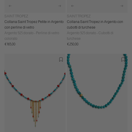
SAINT TROPEZ
SAINT TROPEZ
Collana Saint Tropez Petite in Argento
Collana Saint Tropez in Argento con
con perline di vetro
cubotti di turchese
Argento 925 dorato - Perline di vetro
Argento 925 dorato - Cubotti di
colorato
turchese
Prezzo
Prezzo
€165,00
€250,00
normale
normale